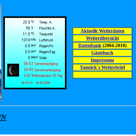
Aktuelle Wetterdaten
Wetterübersicht
Datenbank
(2004-2018)
Gästebuch
Impressum
Yannick´s Wetterbrief
NN